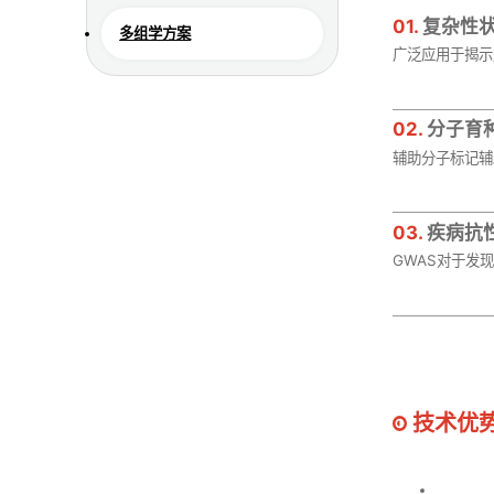
01.
复杂性
多组学方案
广泛应用于揭示
02.
分子育
辅助分子标记辅
03.
疾病抗
GWAS对于发
技术优