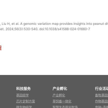
 Liu H, et al. A genomic variation map provides insights into peanut d
enet. 2024;56(3):530-540. doi:10.1038/s41588-024-01660-7
程
科技服务
产业孵化
行业活
基因组学
产业孵化
畜牧基因
芯片定制方案
草饲畜一体化
作物基因
微生物组学
智慧生态观光牧场
育种+直