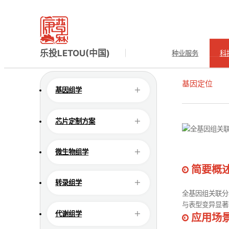
科技服务
TECH SERVICE
当前所在的位置：
首页
>
乐投LETOU(中国)
>
科技服务
>
乐投LETOU(中国)
种业服务
科
基因定位
基因组学
全基
芯片定制方案
微生物组学
简要概
转录组学
全基因组关联分析
与表型变异显著
代谢组学
应用场