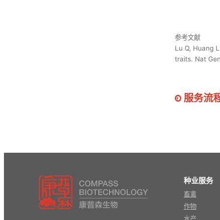
参考文献
Lu Q, Huang L,
traits. Nat G
服务流
种业服务
畜禽
作物
水产