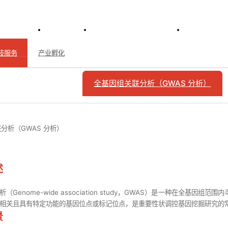
首页
乐投LETOU(中国)
行业活
基因组学
>
基因定位
技服务
产业孵化
全基因组关联分析（GWAS 分析）
因组关联分析（GWAS 分析）
述
（Genome-wide association study，GWAS）是一种在全
相关且具有特定功能的基因位点或标记位点，是重要性状调控基因挖掘研究的
景