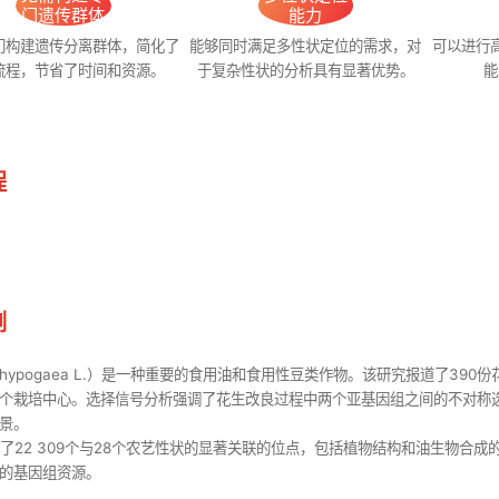
门遗传群体
能力
门构建遗传分离群体，简化了
能够同时满足多性状定位的需求，对
可以进行
流程，节省了时间和资源。
于复杂性状的分析具有显著优势。
能
程
例
is hypogaea L.）是一种重要的食用油和食用性豆类作物。该研究报道了
个栽培中心。选择信号分析强调了花生改良过程中两个亚基因组之间的不对称
景。
定了22 309个与28个农艺性状的显著关联的位点，包括植物结构和油生物合
的基因组资源。