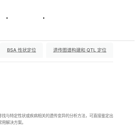
动
企业概况
乐投LETOU(中国)
BSA 性状定位
遗传图谱构建和 QTL 定位
基因组范围内寻找与特定性状或疾病相关的遗传变异的分析方法，可直接鉴定出
常用解决方案。