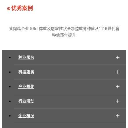
优秀案例
某肉鸡企业 56d 体重及屠宰性状全净膛重育种值从1至6世代育
种值逐年提升
种业服务
科技服务
产业孵化
行业活动
企业概况