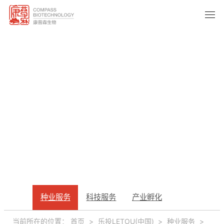
种业服务
种业服务
科技服务
产业孵化
SEED INDUSTRY
当前所在的位置：
首页
>
乐投LETOU(中国)
>
种业服务
>