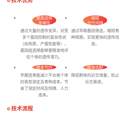
技术优势
提高选择
缩短
准确性
世代间隔
通过大量的遗传变异，对受
通过早期基因筛选，缩短育
多个基因控制的复杂性状
种周期，实现更快的遗传改
（如肉质、产蛋性能等），
良。
基因组选择能够更精准地评
估个体的遗传潜力。
成本节约
精准选配
早期选育能减少不合格个体
降低群体的近交增量，防止
的表型测定及育种成本，节
近交衰退。
省了测定时间及饲喂、人力
成本。
技术流程