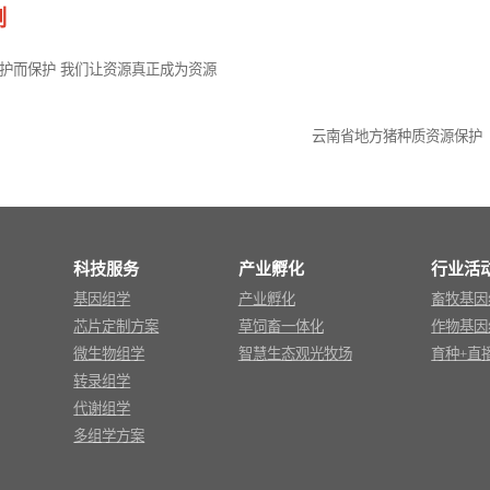
例
护而保护 我们让资源真正成为资源
云南省地方猪种质资源保护
科技服务
产业孵化
行业活
基因组学
产业孵化
畜牧基因
芯片定制方案
草饲畜一体化
作物基因
微生物组学
智慧生态观光牧场
育种+直
转录组学
代谢组学
多组学方案