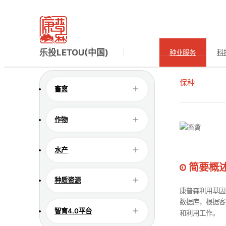
种业服务
SEED INDUSTRY
当前所在的位置：
首页
>
乐投LETOU(中国)
>
种业服务
>
乐投LETOU(中国)
种业服务
科
保种
畜禽
畜禽
作物
水产
简要概
种质资源
康普森利用基因
数据库，根据客
智育4.0平台
和利用工作。