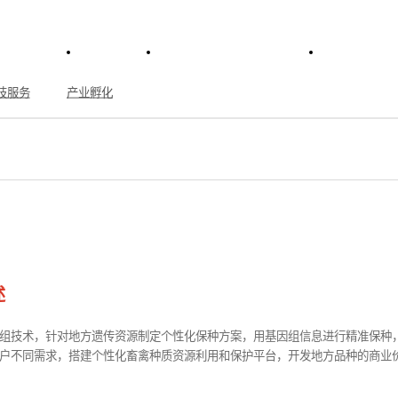
首页
乐投LETOU(中国)
行业活
种质资源
>
保种
技服务
产业孵化
保种
述
组技术，针对地方遗传资源制定个性化保种方案，用基因组信息进行精准保种
户不同需求，搭建个性化畜禽种质资源利用和保护平台，开发地方品种的商业