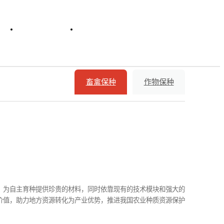
动
企业概况
乐投LETOU(中国)
畜禽保种
作物保种
，为自主育种提供珍贵的材料，同时依靠现有的技术模块和强大的
价值，助力地方资源转化为产业优势，推进我国农业种质资源保护