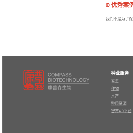
优秀案
我们不是为了保
种业服务
畜禽
作物
水产
种质资源
智育4.0平台