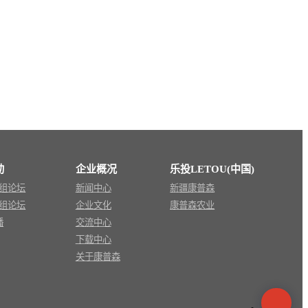
动
企业概况
乐投LETOU(中国)
组论坛
新闻中心
新疆康普森
组论坛
企业文化
康普森农业
播
交流中心
下载中心
关于康普森