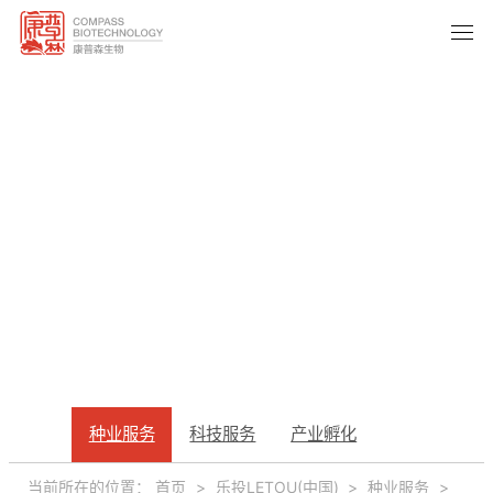
种业服务
种业服务
科技服务
产业孵化
SEED INDUSTRY
当前所在的位置：
首页
>
乐投LETOU(中国)
>
种业服务
>