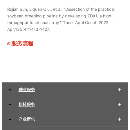
Rujian Sun, Liquan Qiu., et al. "Dissection of the practical
soybean breeding pipeline by developing ZDX1, a high-
throughput functional array." Theor Appl Genet. 2022
Apr;135(4):1413-1427.
服务流程
种业服务
科技服务
产业孵化