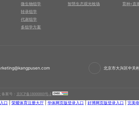
微生物组学
智慧生态观光牧场
育种+直
转录组学
代谢组学
多组学方案
rketing@kangpusen.com
北京市大兴区中关村
设
备案号：
京ICP备18000869号-1
入口
|
荣耀体育注册大厅
|
华体网页版登录入口
|
好博网页版登录入口
|
完美电